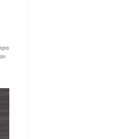
 spa
ión