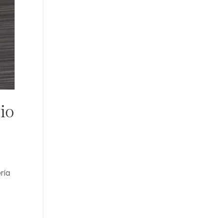
io
ría